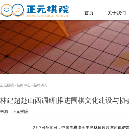
首页
关于我们
正元棋院
-
新闻中心
-
品牌动态
林建超赴山西调研|推进围棋文化建设与协
来源：正元棋院
月
日至
日，中国围棋协会主席林建超以与时俱进
2
7
10