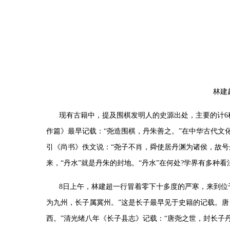
林建
现有古籍中，提及围棋发明人的史源出处，主要的计
6
作篇》最早记载：
“
尧造围棋，丹朱善之。
”
在中华古代文
引《尚书》佚文说：
“
尧子不肖，舜使居丹渊为诸侯，故号
来，
“
丹水
”
就是丹朱的封地。
“
丹水
”
在何处
?
学界有多种看
8
日上午，林建超一行冒着零下十多度的严寒，来到位
为九州，长子属冀州。
”
这是长子最早见于史籍的记载。唐
西。
”
清光绪八年《长子县志》记载：
“
唐尧之世，封长子