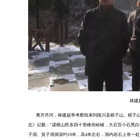
林建
离开丹河，林建超率考察组来到陵川县棋子山。棋子
志》记载：
“
谋棋山邑东四十里峰崇岭峻，大石宫小石黑白
子洞。箕子洞洞深约
10
米，高
4
米左右，洞内岩石上有一处