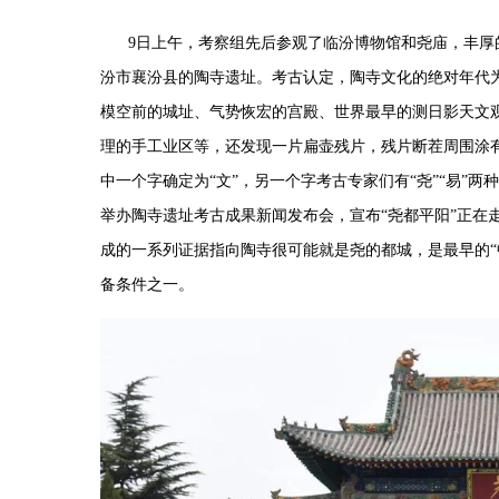
9
日上午，考察组先后参观了临汾博物馆和尧庙，丰厚
汾市襄汾县的陶寺遗址。考古认定，陶寺文化的绝对年代
模空前的城址、气势恢宏的宫殿、世界最早的测日影天文
理的手工业区等，还发现一片扁壶残片，残片断茬周围涂
中一个字确定为
“
文
”
，另一个字考古专家们有
“
尧
”“
易
”
两种
举办陶寺遗址考古成果新闻发布会，宣布
“
尧都平阳
”
正在
成的一系列证据指向陶寺很可能就是尧的都城，是最早的
“
备条件之一。