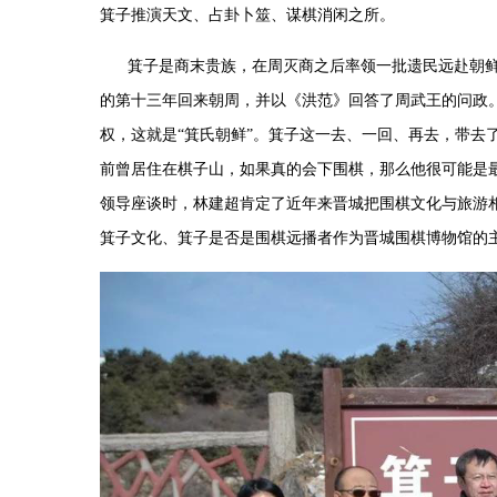
箕子推演天文、占卦卜筮、谋棋消闲之所。
箕子是商末贵族，在周灭商之后率领一批遗民远赴朝
的第十三年回来朝周，并以《洪范》回答了周武王的问政
权，这就是
“
箕氏朝鲜
”
。箕子这一去、一回、再去，带去
前曾居住在棋子山，如果真的会下围棋，那么他很可能是
领导座谈时，林建超肯定了近年来晋城把围棋文化与旅游
箕子文化、箕子是否是围棋远播者作为晋城围棋博物馆的