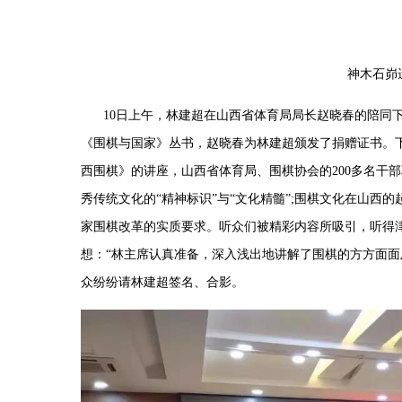
神木石峁
10
日上午，林建超在山西省体育局局长赵晓春的陪同
《围棋与国家》丛书，赵晓春为林建超颁发了捐赠证书。
西围棋》的讲座，山西省体育局、围棋协会的
200
多名干部
秀传统文化的
“
精神标识
”
与
“
文化精髓
”;
围棋文化在山西的
家围棋改革的实质要求。听众们被精彩内容所吸引，听得
想：
“
林主席认真准备，深入浅出地讲解了围棋的方方面面
众纷纷请林建超签名、合影。