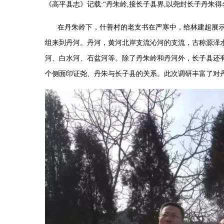
《高平县志》记载
:“
丹朱岭
,
接长子县界
,
以尧封长子丹朱得
在丹朱岭下，什善村的老支书在严寒中，给林建超展
组来到丹河。丹河，黄河北岸支流沁河的支流，古称源泽
河、白水河、石盆河等。除了丹朱岭和丹河外，长子县还
个侧面印证尧、丹朱与长子县的关系。此次调研丰富了对