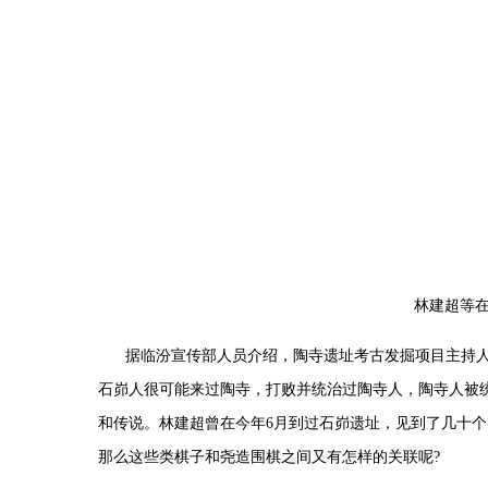
林建超等
据临汾宣传部人员介绍，陶寺遗址考古发掘项目主持
石峁人很可能来过陶寺，打败并统治过陶寺人，陶寺人被
和传说。林建超曾在今年
6
月到过石峁遗址，见到了几十个
那么这些类棋子和尧造围棋之间又有怎样的关联呢
?