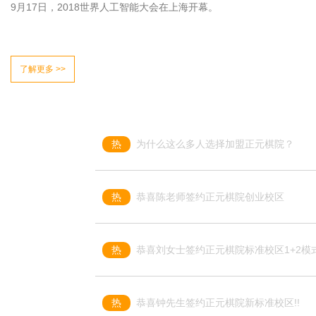
9月17日，2018世界人工智能大会在上海开幕。
了解更多 >>
热
为什么这么多人选择加盟正元棋院？
热
恭喜陈老师签约正元棋院创业校区
热
恭喜刘女士签约正元棋院标准校区1+2模式
热
​恭喜钟先生签约正元棋院新标准校区!!