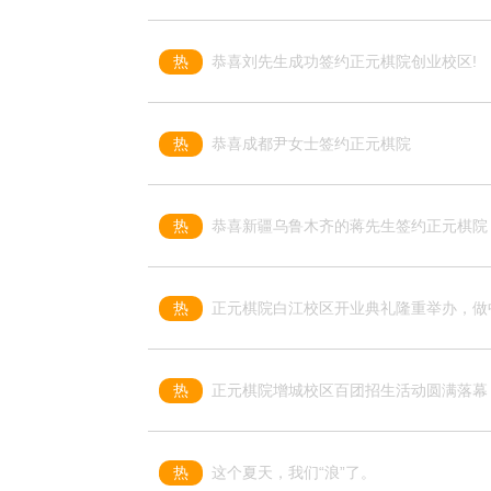
热
恭喜刘先生成功签约正元棋院创业校区!
热
恭喜成都尹女士签约正元棋院
热
恭喜新疆乌鲁木齐的蒋先生签约正元棋院
热
正元棋院白江校区开业典礼隆重举办，做
热
正元棋院增城校区百团招生活动圆满落幕
热
这个夏天，我们“浪”了。